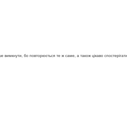
е вимкнути, бо повторюється те ж саме, а також цікаво спостерігат