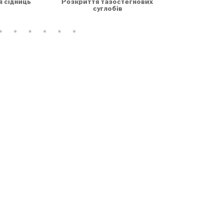
я сідниць
Розкриття тазостегнових
суглобів