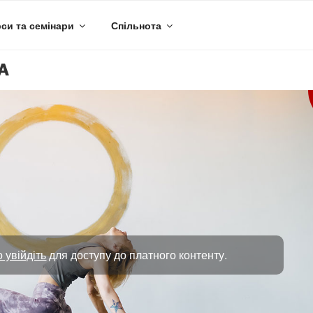
си та семінари
Спільнота
А
 увійдіть
для доступу до платного контенту.