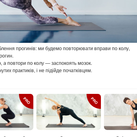
блення прогинів: ми будемо повторювати вправи по колу,
рогин.
, а повтори по колу — заспокоять мозок.
их практиків, і не підійде початківцям.
PRO
PRO