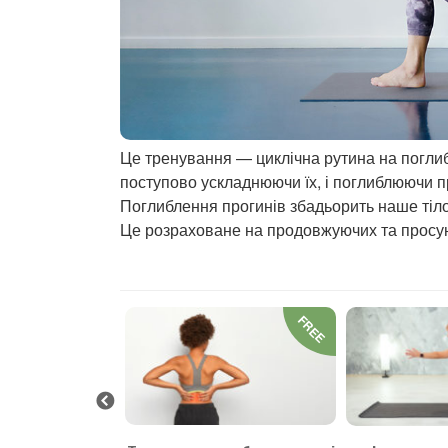
Це тренування — циклічна рутина на погли
поступово ускладнюючи їх, і поглиблюючи п
Поглиблення прогинів збадьорить наше тіло
Це розраховане на продовжуючих та просунут
FREE
FREE
 та заспокоєння