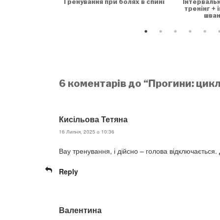
Тренування при болях в спині
Інтерваль
тренінг + 
шван
6 коментарів до “Прогини: цикл
Кисільова Тетяна
16 Липня, 2025 о 10:36
Вау тренування, і дійсно – голова відключається. 
Reply
Валентина