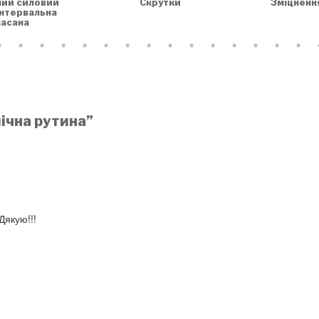
Скрутки
Зміцненн
ний силовий
інтервальна
асана
ічна рутина”
Дякую!!!