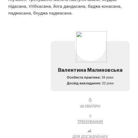
підасана, тітібхасана, йога дандасана, баджа конасана,
падмасана, бхуджа падмасана.
Валентина Малиновська
Особиста практика:
34 роки
Досвід викладання:
23 роки
28 ХВИЛИН
ТРЕНУВАННЯ
ДЛЯ ДОСВІДЧЕНИХ