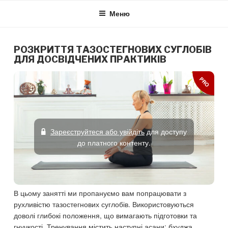
Skip
Меню
to
content
РОЗКРИТТЯ ТАЗОСТЕГНОВИХ СУГЛОБІВ
ДЛЯ ДОСВІДЧЕНИХ ПРАКТИКІВ
PRO
Зареєструйтеся або увійдіть
для доступу
до платного контенту.
В цьому занятті ми пропануємо вам попрацювати з
рухливістю тазостегнових суглобів. Використовуються
доволі глибокі положення, що вимагають підготовки та
гнучкості. Тренування містить наступні асани: бхуджа