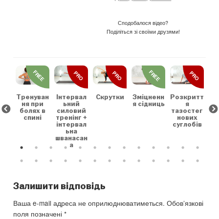
Сподобалося відео?
Поділіться зі своїми друзями!
REE
FREE
FREE
PRO
PRO
PRO
льн
Зр
та
на
коє
Тренуван
Скрутки
Зміцненн
Розкритт
Інтервал
х
ня при
я сідниць
я
ьний
болях в
тазостег
силовий
спині
нових
тренінг +
суглобів
інтервал
ьна
шванасан
а
Залишити відповідь
Ваша e-mail адреса не оприлюднюватиметься.
Обов’язкові
поля позначені
*