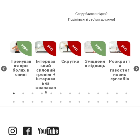
Сподобалося відео?
Поділіться зі своїми друзями!
REE
FREE
FREE
PRO
PRO
PRO
льн
Зр
та
на
коє
Тренуван
Скрутки
Зміцненн
Розкритт
Інтервал
х
ня при
я сідниць
я
ьний
болях в
тазостег
силовий
спині
нових
тренінг +
суглобів
інтервал
ьна
шванасан
а