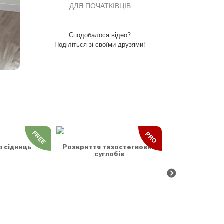
ДЛЯ ПОЧАТКІВЦІВ
Сподобалося відео?
Поділіться зі своїми друзями!
FREE
PRO
Зрізуючі на
хреб
я сідниць
Розкриття тазостегнових
суглобів