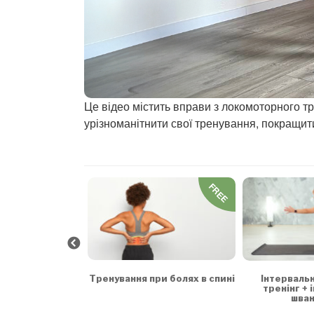
Це відео містить вправи з локомоторного тре
урізноманітнити свої тренування, покращити
FREE
FREE
 та заспокоєння
Тренування при болях в спині
Інтерваль
тренінг + 
шван