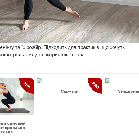
нінгу та їх розбір. Підходить для практиків, що хочуть
 контроль, силу та витривалість тіла.
PRO
PRO
Скрутки
Зміцненн
ний силовий
інтервальна
асана