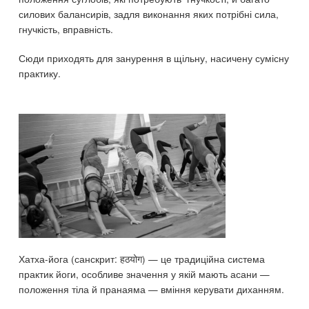
силових балансирів, задля виконання яких потрібні сила,
гнучкість, вправність.
Сюди приходять для занурення в щільну, насичену сумісну
практику.
Хатха-йога (санскрит: हठयोग) — це традиційна система
практик йоги, особливе значення у якій мають асани —
положення тіла й пранаяма — вміння керувати диханням.