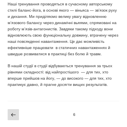
Наші тренування проводяться в сучасному авторському
стилі баланс-йога, в основі якого — віньяса — зв’язок руху
и дихання. Ми приділяємо велику увагу відновленню
м’язового балансу через динамічні вьяями, спрямовані на
роботу м’язів-антагонистів. Завдяки такому підходу вони
відновлюють свою функціональну довжину, втрачену через
наші повсякденні навантаження. Це дає можливість
ефективніше працювати в статичних навантаженнях й
швидше розвиватися в практиці без болю й травм.
В нашій студії в студії відбуваються тренування за трьох
рівнями складності: від найпростішого — для тих, хто
вперше прийшов на йогу, — до високого — для тих, хто
практикує давно, й прагне досягти вищих результатів.
Пагінація
Попередня
Page
6
записів
сторінка