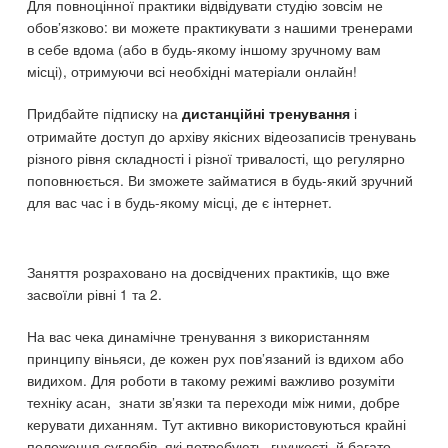
Для повноцінної практики відвідувати студію зовсім не
обов’язково: ви можете практикувати з нашими тренерами
в себе вдома (або в будь-якому іншому зручному вам
місці), отримуючи всі необхідні матеріали онлайн!
Придбайте підписку на
і
дистанційні тренування
отримайте доступ до архіву якісних відеозаписів тренувань
різного рівня складності і різної тривалості, що регулярно
поповнюється. Ви зможете займатися в будь-який зручний
для вас час і в будь-якому місці, де є інтернет.
Заняття розраховано на досвідчених практиків, що вже
засвоїли рівні 1 та 2.
На вас чека динамічне тренування з використанням
принципу віньяси, де кожен рух пов’язаний із вдихом або
видихом. Для роботи в такому режимі важливо розуміти
техніку асан, знати зв’язки та переходи між ними, добре
керувати диханням. Тут активно використовуються крайні
положення суглобів, які потребують гнучкості, й багато