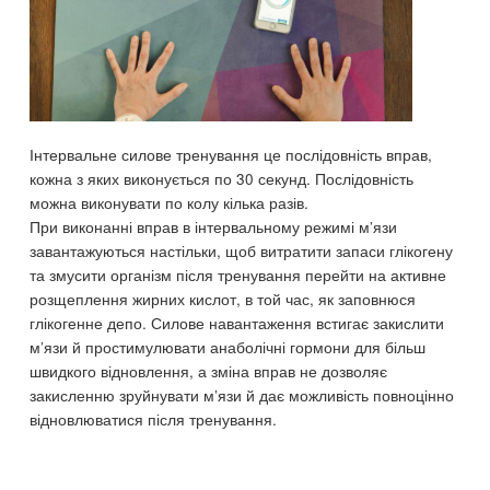
Інтервальне силове тренування це послідовність вправ,
кожна з яких виконується по 30 секунд. Послідовність
можна виконувати по колу кілька разів.
При виконанні вправ в інтервальному режимі м’язи
завантажуються настільки, щоб витратити запаси глікогену
та змусити організм після тренування перейти на активне
розщеплення жирних кислот, в той час, як заповнюся
глікогенне депо. Силове навантаження встигає закислити
м’язи й простимулювати анаболічні гормони для більш
швидкого відновлення, а зміна вправ не дозволяє
закисленню зруйнувати м’язи й дає можливість повноцінно
відновлюватися після тренування.