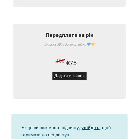
Передплата на рік
Знижка 50%
до кінця війни
150
Оригінальна ціна: €150.
Поточна ціна: €75.
€
75
Додати в кошик
Якщо ви вже маєте підписку,
, щоб
увійдіть
отримати до неї доступ.