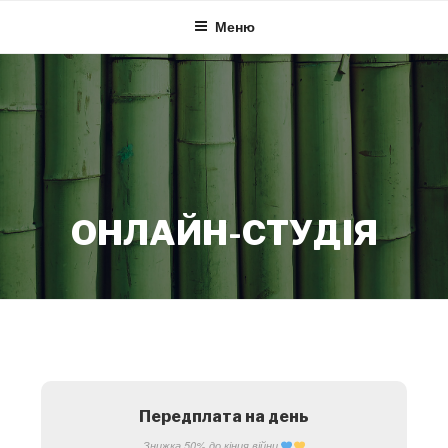
Skip
Меню
to
content
ОНЛАЙН-СТУДІЯ
Передплата на день
Знижка 50%
до кінця війни