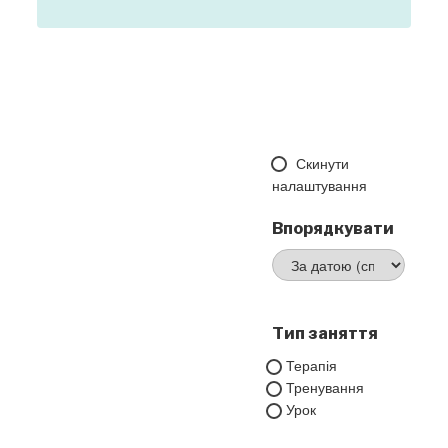
Скинути
налаштування
Впорядкувати
Тип заняття
Терапія
Тренування
Урок