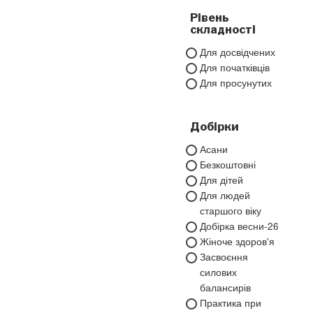
Рівень
складності
Для досвідчених
Для початківців
Для просунутих
Добірки
Асани
Безкоштовні
Для дітей
Для людей
старшого віку
Добірка весни-26
Жіноче здоров'я
Засвоєння
силових
балансирів
Практика при