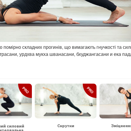
помірно складних прогинів, що вимагають гнучкості та сил
трасани, урдхва мукха шванасани, бхуджангасани и ека пад
PRO
PRO
Скрутки
Зміцненн
ний силовий
інтервальна