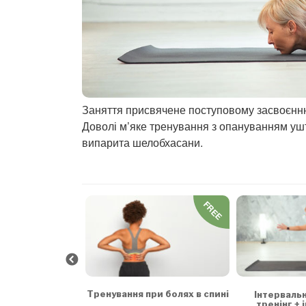
Заняття присвячене поступовому засвоєнню 
Доволі м’яке тренування з опануванням уш
випарита шелобхасани.
FREE
FREE
 та заспокоєння
Тренування при болях в спині
Інтерваль
тренінг + 