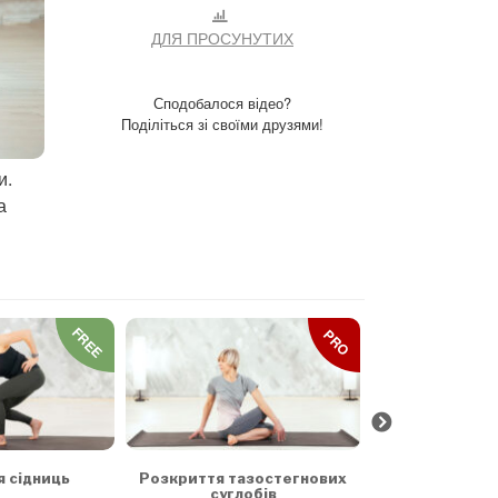
ДЛЯ ПРОСУНУТИХ
Сподобалося відео?
Поділіться зі своїми друзями!
и.
а
FREE
PRO
Зрізуючі на
хреб
я сідниць
Розкриття тазостегнових
суглобів