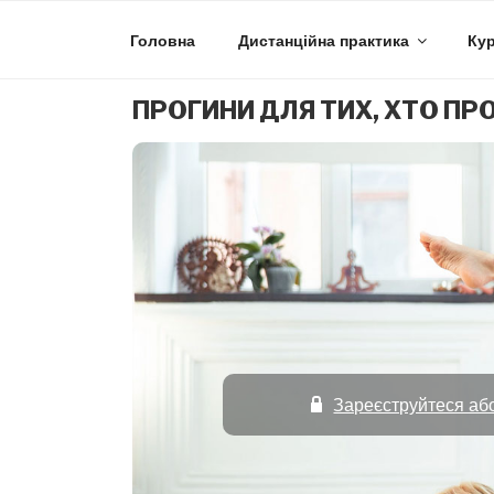
Skip
to
Головна
Дистанційна практика
Кур
content
ПРОГИНИ ДЛЯ ТИХ, ХТО П
Зареєструйтеся або