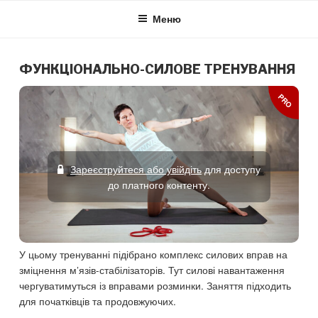
Skip
Меню
to
content
ФУНКЦІОНАЛЬНО-СИЛОВЕ ТРЕНУВАННЯ
PRO
Зареєструйтеся або увійдіть
для доступу
до платного контенту.
У цьому тренуванні підібрано комплекс силових вправ на
зміцнення м’язів-стабілізаторів. Тут силові навантаження
чергуватимуться із вправами розминки. Заняття підходить
для початківців та продовжуючих.