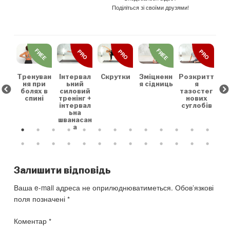
Поділіться зі своїми друзями!
REE
FREE
FREE
PRO
PRO
PRO
льн
Зр
та
на
коє
Тренуван
Скрутки
Зміцненн
Розкритт
Інтервал
х
ня при
я сідниць
я
ьний
болях в
тазостег
силовий
спині
нових
тренінг +
суглобів
інтервал
ьна
шванасан
а
Залишити відповідь
Ваша e-mail адреса не оприлюднюватиметься.
Обов’язкові
поля позначені
*
Коментар
*