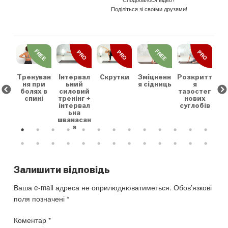
Поділіться зі своїми друзями!
REE
FREE
FREE
PRO
PRO
PRO
льн
Зр
та
на
коє
Тренуван
Скрутки
Зміцненн
Розкритт
Інтервал
х
ня при
я сідниць
я
ьний
болях в
тазостег
силовий
спині
нових
тренінг +
суглобів
інтервал
ьна
шванасан
а
Залишити відповідь
Ваша e-mail адреса не оприлюднюватиметься.
Обов’язкові
поля позначені
*
Коментар
*