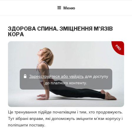
Skip
Меню
to
content
ЗДОРОВА СПИНА. ЗМІЦНЕННЯ М'ЯЗІВ
КОРА
PRO
Зареєструйтеся або увійдіть
для доступу
до платного контенту.
Це тренування підійде початківцям і тим, хто продовжують.
Тут зібрані вправи, які допоможуть зміцнити м’язи корпусу і
поліпшити поставу.