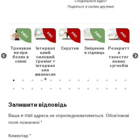
Сподобалося відео?
Поділіться зі своїми друзями!
REE
FREE
FREE
PRO
PRO
PRO
льн
Зр
та
на
коє
Тренуван
Скрутки
Зміцненн
Розкритт
Інтервал
х
ня при
я сідниць
я
ьний
болях в
тазостег
силовий
спині
нових
тренінг +
суглобів
інтервал
ьна
шванасан
а
Залишити відповідь
Ваша e-mail адреса не оприлюднюватиметься.
Обов’язкові
поля позначені
*
Коментар
*