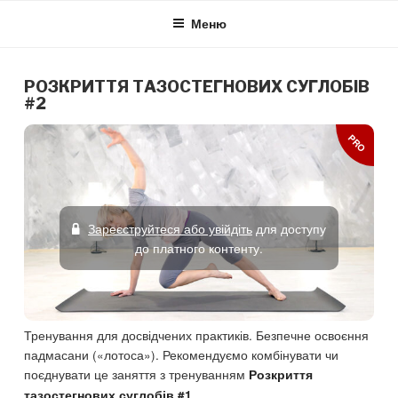
Skip
Меню
to
content
РОЗКРИТТЯ ТАЗОСТЕГНОВИХ СУГЛОБІВ
#2
PRO
Зареєструйтеся або увійдіть
для доступу
до платного контенту.
Тренування для досвідчених практиків. Безпечне освоєння
падмасани («лотоса»). Рекомендуємо комбінувати чи
поєднувати це заняття з тренуванням
Розкриття
.
тазостегнових суглобів #1