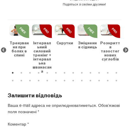
Поділіться зі своїми друзями!
REE
FREE
FREE
PRO
PRO
PRO
льн
Зр
та
на
коє
Тренуван
Скрутки
Зміцненн
Розкритт
Інтервал
х
ня при
я сідниць
я
ьний
болях в
тазостег
силовий
спині
нових
тренінг +
суглобів
інтервал
ьна
шванасан
а
Залишити відповідь
Ваша e-mail адреса не оприлюднюватиметься.
Обов’язкові
поля позначені
*
Коментар
*