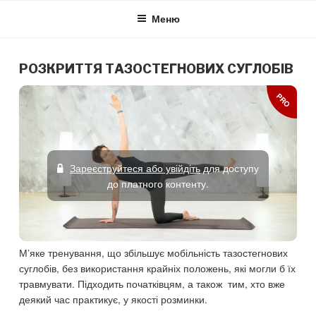
Skip
Меню
to
content
РОЗКРИТТЯ ТАЗОСТЕГНОВИХ СУГЛОБІВ
PRO
Зареєструйтеся або увійдіть
для доступу
до платного контенту.
М’яке тренування, що збільшує мобільність тазостегнових
суглобів, без використання крайніх положень, які могли б їх
травмувати. Підходить початківцям, а також тим, хто вже
деякий час практикує, у якості розминки.