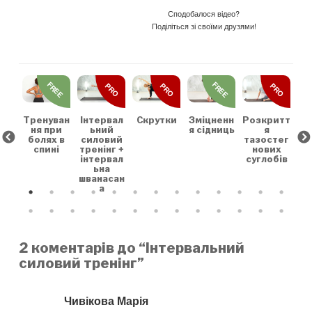
Сподобалося відео?
Поділіться зі своїми друзями!
REE
FREE
FREE
PRO
PRO
PRO
льн
Зр
та
на
коє
Тренуван
Скрутки
Зміцненн
Розкритт
Інтервал
х
ня при
я сідниць
я
ьний
болях в
тазостег
силовий
спині
нових
тренінг +
суглобів
інтервал
ьна
шванасан
а
2 коментарів до “Інтервальний
силовий тренінг”
Чивікова Марія