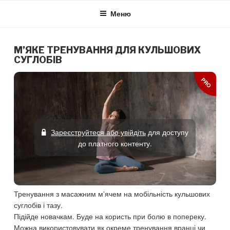
Skip
Меню
to
content
М’ЯКЕ ТРЕНУВАННЯ ДЛЯ КУЛЬШОВИХ
СУГЛОБІВ
PRO
Зареєструйтеся або увійдіть
для доступу
до платного контенту.
Тренування з масажним м’ячем на мобільність кульшових
суглобів і тазу.
Підійде новачкам. Буде на користь при болю в попереку.
Можна використовувати як окреме тренування вранці чи