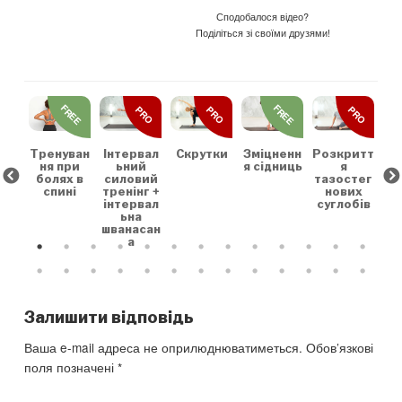
Сподобалося відео?
Поділіться зі своїми друзями!
REE
FREE
FREE
PRO
PRO
PRO
льн
Зр
та
на
коє
Тренуван
Скрутки
Зміцненн
Розкритт
Інтервал
х
ня при
я сідниць
я
ьний
болях в
тазостег
силовий
спині
нових
тренінг +
суглобів
інтервал
ьна
шванасан
а
Залишити відповідь
Ваша e-mail адреса не оприлюднюватиметься.
Обов’язкові
поля позначені
*