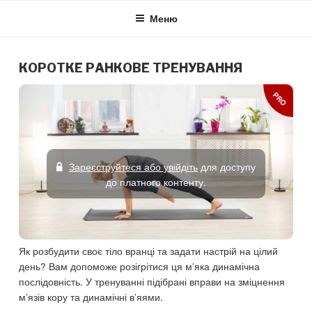
Skip
Меню
to
content
КОРОТКЕ РАНКОВЕ ТРЕНУВАННЯ
PRO
Зареєструйтеся або увійдіть
для доступу
до платного контенту.
Як розбудити своє тіло вранці та задати настрій на цілий
день? Вам допоможе розігрітися ця м’яка динамічна
послідовність. У тренуванні підібрані вправи на зміцнення
м’язів кору та динамічні в’яями.