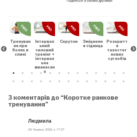
Поділіться зі своїми друзями!
REE
FREE
FREE
PRO
PRO
PRO
льн
Зр
та
на
коє
Тренуван
Скрутки
Зміцненн
Розкритт
Інтервал
х
ня при
я сідниць
я
ьний
болях в
тазостег
силовий
спині
нових
тренінг +
суглобів
інтервал
ьна
шванасан
а
3 коментарів до “Коротке ранкове
тренування”
Людмила
29 Червня, 2020 о 17:37