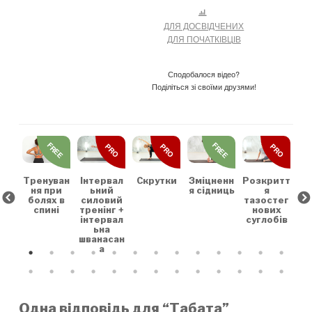
ДЛЯ ДОСВІДЧЕНИХ
ДЛЯ ПОЧАТКІВЦІВ
Сподобалося відео?
Поділіться зі своїми друзями!
REE
FREE
FREE
PRO
PRO
PRO
льн
Зр
та
на
коє
Тренуван
Скрутки
Зміцненн
Розкритт
Інтервал
х
ня при
я сідниць
я
ьний
болях в
тазостег
силовий
спині
нових
тренінг +
суглобів
інтервал
ьна
шванасан
а
Одна відповідь для “Табата”