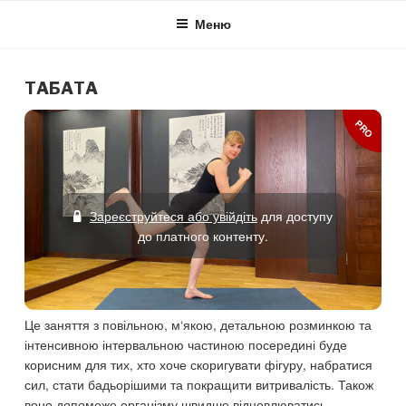
Skip
Меню
to
content
ТАБАТА
PRO
Зареєструйтеся або увійдіть
для доступу
до платного контенту.
Це заняття з повільною, м‘якою, детальною розминкою та
інтенсивною інтервальною частиною посередині буде
корисним для тих, хто хоче скоригувати фігуру, набратися
сил, стати бадьорішими та покращити витривалість. Також
воно допоможе організму швидше відновлюватись,