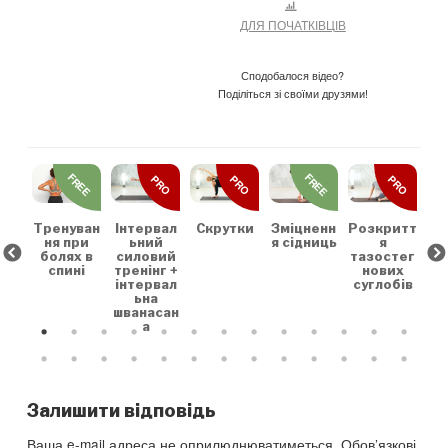
ДЛЯ ПОЧАТКІВЦІВ
Сподобалося відео?
Поділіться зі своїми друзями!
REE
FREE
FREE
PRO
PRO
PRO
льн
Зр
та
на
коє
Тренуван
Скрутки
Зміцненн
Розкритт
Інтервал
х
ня при
я сідниць
я
ьний
болях в
тазостег
силовий
спині
нових
тренінг +
суглобів
інтервал
ьна
шванасан
а
Залишити відповідь
Ваша e-mail адреса не оприлюднюватиметься.
Обов’язкові