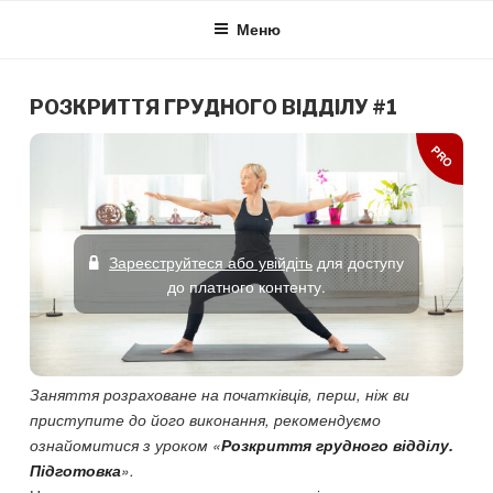
Skip
Меню
to
content
РОЗКРИТТЯ ГРУДНОГО ВІДДІЛУ #1
PRO
Зареєструйтеся або увійдіть
для доступу
до платного контенту.
Заняття розраховане на початківців, перш, ніж ви
приступите до його виконання, рекомендуємо
ознайомитися з уроком «
Розкриття грудного відділу.
Підготовка
».