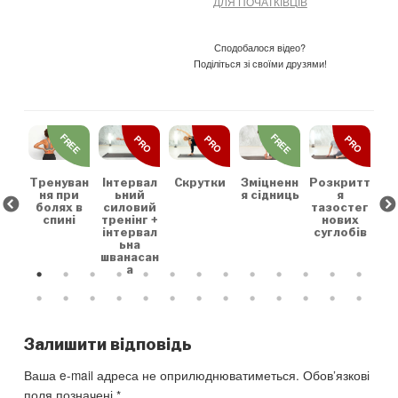
ДЛЯ ПОЧАТКІВЦІВ
Сподобалося відео?
Поділіться зі своїми друзями!
REE
FREE
FREE
PRO
PRO
PRO
льн
Зр
та
на
коє
Тренуван
Скрутки
Зміцненн
Розкритт
Інтервал
х
ня при
я сідниць
я
ьний
болях в
тазостег
силовий
спині
нових
тренінг +
суглобів
інтервал
ьна
шванасан
а
Залишити відповідь
Ваша e-mail адреса не оприлюднюватиметься.
Обов’язкові
поля позначені
*