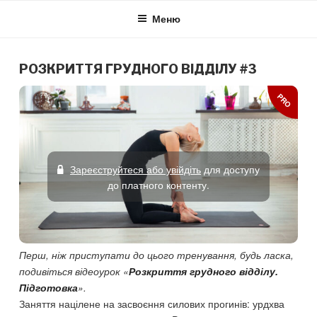
Skip
Меню
to
content
РОЗКРИТТЯ ГРУДНОГО ВІДДІЛУ #3
PRO
Зареєструйтеся або увійдіть
для доступу
до платного контенту.
Перш, ніж приступати до цього тренування, будь ласка,
подивіться відеоурок «
Розкриття грудного відділу.
Підготовка
».
Заняття націлене на засвоєння силових прогинів: урдхва