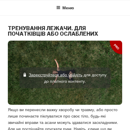
Skip
Меню
to
content
ТРЕНУВАННЯ ЛЕЖАЧИ. ДЛЯ
ПОЧАТКІВЦІВ АБО ОСЛАБЛЕНИХ
PRO
Зареєструйтеся або увійдіть
для доступу
до платного контенту.
Якщо ви перенесли важку хворобу чи травму, або просто
лише починаєте піклуватися про своє тіло, будь-які
звичайні вправи та асани можуть здаватися заскладними.
Але не поспішайте опускати руки. Навіть, єдине що ви