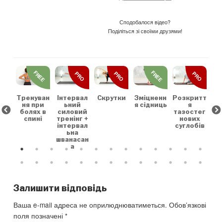
Сподобалося відео?
Поділіться зі своїми друзями!
REE
FREE
FREE
PRO
PRO
PRO
льн
Зр
та
на
коє
Тренуван
Скрутки
Зміцненн
Розкритт
Інтервал
х
ня при
я сідниць
я
ьний
болях в
тазостег
силовий
спині
нових
тренінг +
суглобів
інтервал
ьна
шванасан
а
Залишити відповідь
Ваша e-mail адреса не оприлюднюватиметься.
Обов’язкові
поля позначені
*