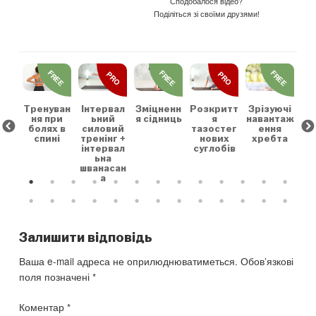
Сподобалося відео?
Поділіться зі своїми друзями!
REE
FREE
FREE
FREE
PRO
PRO
льн
Ро
та
коє
та
Тренуван
Зміцненн
Розкритт
Інтервал
Зрізуючі
ня при
я сідниць
я
ьний
навантаж
су
болях в
тазостег
силовий
ення
спині
нових
тренінг +
хребта
суглобів
інтервал
ьна
шванасан
а
Залишити відповідь
Ваша e-mail адреса не оприлюднюватиметься.
Обов’язкові
поля позначені
*
Коментар
*