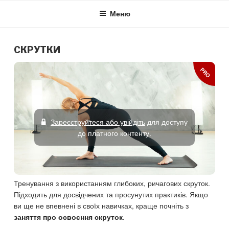
Skip
Меню
to
content
СКРУТКИ
PRO
Зареєструйтеся або увійдіть
для доступу
до платного контенту.
Тренування з використанням глибоких, ричагових скруток.
Підходить для досвідчених та просунутих практиків. Якщо
ви ще не впевнені в своїх навичках, краще почніть з
.
заняття про освоєння скруток