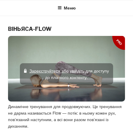
Skip
Меню
to
content
ВІНЬЯСА-FLOW
PRO
Зареєструйтеся або увійдіть
для доступу
до платного контенту.
Динамічне тренування для продовжуючих. Це тренування
не дарма називається Flow — потік: в ньому кожен рух,
пов’язаний наступним, а всі вони разом пов’язані із
диханням.