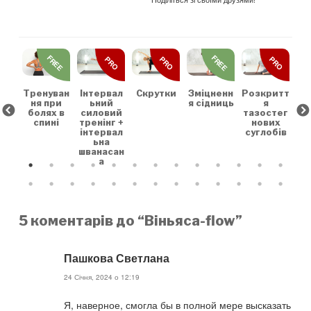
REE
FREE
FREE
PRO
PRO
PRO
льн
Зр
та
на
коє
Тренуван
Скрутки
Зміцненн
Розкритт
Інтервал
х
ня при
я сідниць
я
ьний
болях в
тазостег
силовий
спині
нових
тренінг +
суглобів
інтервал
ьна
шванасан
а
5 коментарів до “Віньяса-flow”
Пашкова Светлана
24 Січня, 2024 о 12:19
Я, наверное, смогла бы в полной мере высказать